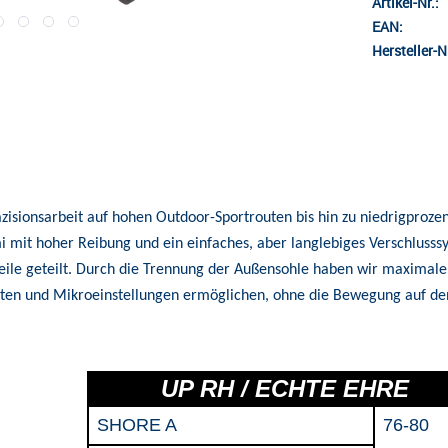
Artikel-Nr.:
EAN:
Hersteller-Nr
äzisionsarbeit auf hohen Outdoor-Sportrouten bis hin zu niedrigproz
mit hoher Reibung und ein einfaches, aber langlebiges Verschlusssys
le geteilt. Durch die Trennung der Außensohle haben wir maximale Ste
halten und Mikroeinstellungen ermöglichen, ohne die Bewegung auf de
UP RH / ECHTE EHRE
SHORE A
76-80