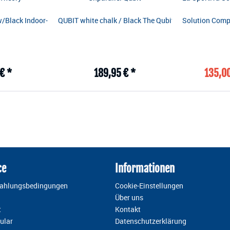
räzisionsarbeit auf hohen Outdoor-Sportrouten bis hin zu niedrigproze
/Black Indoor-Kletterschuh, entwickelt für eine perfekte Anpassung an 
QUBIT white chalk / Black The Qubit has been designed
Solution Comp 
€ *
189,95 € *
135,00
ce
Informationen
Zahlungsbedingungen
Cookie-Einstellungen
Über uns
t
Kontakt
ular
Datenschutzerklärung