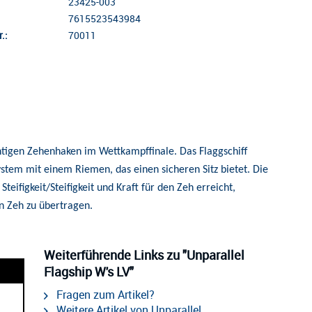
23425-003
7615523543984
.:
70011
entigen Zehenhaken im Wettkampffinale. Das Flaggschiff
tem mit einem Riemen, das einen sicheren Sitz bietet. Die
ifigkeit/Steifigkeit und Kraft für den Zeh erreicht,
n Zeh zu übertragen.
Weiterführende Links zu "Unparallel
Flagship W's LV"
Fragen zum Artikel?
Weitere Artikel von Unparallel