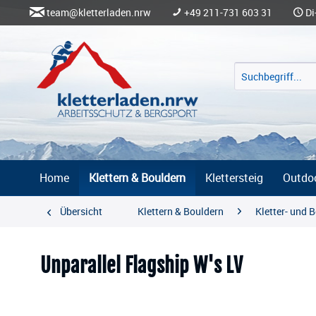
team@kletterladen.nrw
+49 211-731 603 31
Di
Home
Klettern & Bouldern
Klettersteig
Outdo
Übersicht
Klettern & Bouldern
Kletter- und 
Unparallel Flagship W's LV