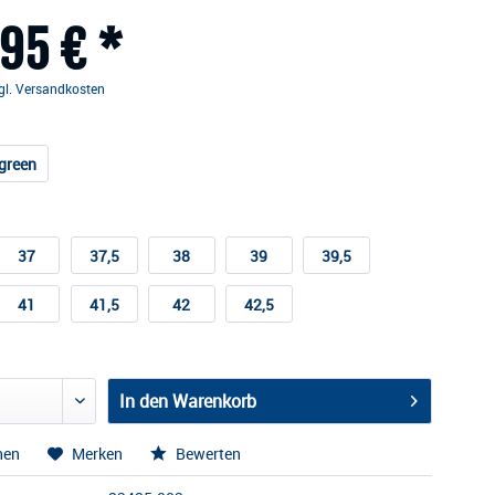
95 € *
gl. Versandkosten
green
37
37,5
38
39
39,5
41
41,5
42
42,5
In den
Warenkorb
hen
Merken
Bewerten