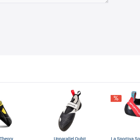
 Theory
Unparallel Qubit
La Sportiva S