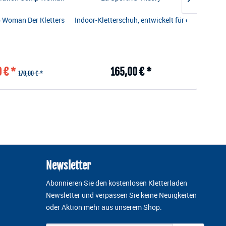
ntigen Zehenhaken im Wettkampffinale. Das Flaggschiff verfügt über ei
die Formen der Griffe und Volumen des Indoor-Kletterns. Die Evolution: 
 with RH rubber on the sole, meaning it offers climbers the perfect bal
Woman Der Kletterschuh für maximale Leistung imWettkampf, besonders 
Indoor-Kletterschuh, entwickelt für eine perfek
Theory Wo
 € *
165,00 € *
170,00 € *
Newsletter
Abonnieren Sie den kostenlosen Kletterladen
Newsletter und verpassen Sie keine Neuigkeiten
oder Aktion mehr aus unserem Shop.