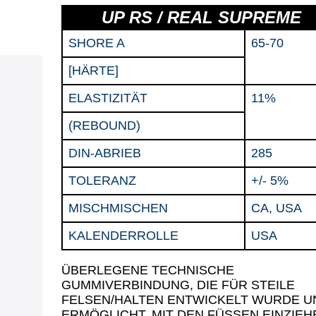
UP RS / REAL SUPREME
SHORE A
65-70
[HÄRTE]
ELASTIZITÄT
11%
(REBOUND)
DIN-ABRIEB
285
TOLERANZ
+/- 5%
MISCHMISCHEN
CA, USA
KALENDERROLLE
USA
ÜBERLEGENE TECHNISCHE
GUMMIVERBINDUNG, DIE FÜR STEILE
FELSEN/HALTEN ENTWICKELT WURDE U
ERMÖGLICHT, MIT DEN FÜSSEN EINZIEH