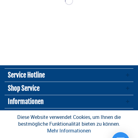
Service Hotline
Shop Service
Informationen
Newsletter
Diese Website verwendet Cookies, um Ihnen die
bestmögliche Funktionalität bieten zu können.
Mehr Informationen
* Alle Preise inkl. gesetzl. Mehrwertsteuer zzgl.
Versandkosten
und ggf.