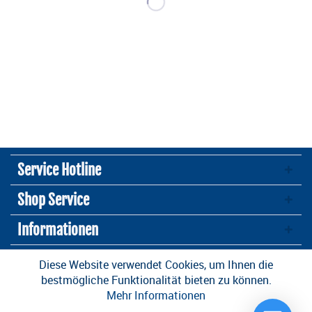
Service Hotline
Shop Service
Informationen
Newsletter
Diese Website verwendet Cookies, um Ihnen die
bestmögliche Funktionalität bieten zu können.
Mehr Informationen
* Alle Preise inkl. gesetzl. Mehrwertsteuer zzgl.
Versandkosten
und ggf.