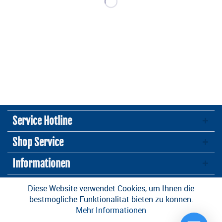
Service Hotline
Shop Service
Informationen
Newsletter
Diese Website verwendet Cookies, um Ihnen die
bestmögliche Funktionalität bieten zu können.
Mehr Informationen
* Alle Preise inkl. gesetzl. Mehrwertsteuer zzgl.
Versandkosten
und ggf.