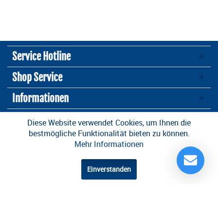
Service Hotline
Shop Service
Informationen
Newsletter
Diese Website verwendet Cookies, um Ihnen die
bestmögliche Funktionalität bieten zu können.
Mehr Informationen
* Alle Preise inkl. gesetzl. Mehrwertsteuer zzgl.
Versandkosten
und ggf.
Nachnahmegebühren, wenn nicht anders beschrieben
Einverstanden
Design und Entwicklung durch die
OneCue GmbH
.