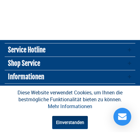
Service Hotline
Shop Service
Informationen
Newsletter
Diese Website verwendet Cookies, um Ihnen die
bestmögliche Funktionalität bieten zu können.
Mehr Informationen
* Alle Preise inkl. gesetzl. Mehrwertsteuer zzgl.
Versandkosten
und ggf.
Nachnahmegebühren, wenn nicht anders beschrieben
Einverstanden
Design und Entwicklung durch die
OneCue GmbH
.