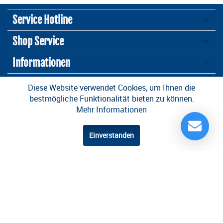
Service Hotline
Shop Service
Informationen
Newsletter
Diese Website verwendet Cookies, um Ihnen die
bestmögliche Funktionalität bieten zu können.
Mehr Informationen
* Alle Preise inkl. gesetzl. Mehrwertsteuer zzgl.
Versandkosten
und ggf.
Nachnahmegebühren, wenn nicht anders beschrieben
Einverstanden
Design und Entwicklung durch die
OneCue GmbH
.