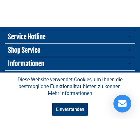
Service Hotline
Shop Service
Informationen
Newsletter
Diese Website verwendet Cookies, um Ihnen die
bestmögliche Funktionalität bieten zu können.
Mehr Informationen
* Alle Preise inkl. gesetzl. Mehrwertsteuer zzgl.
Versandkosten
und ggf.
Nachnahmegebühren, wenn nicht anders beschrieben
Einverstanden
Design und Entwicklung durch die
OneCue GmbH
.