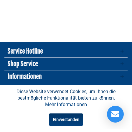
Service Hotline
Shop Service
Informationen
Newsletter
Diese Website verwendet Cookies, um Ihnen die
bestmögliche Funktionalität bieten zu können.
Mehr Informationen
* Alle Preise inkl. gesetzl. Mehrwertsteuer zzgl.
Versandkosten
und ggf.
Nachnahmegebühren, wenn nicht anders beschrieben
Einverstanden
Design und Entwicklung durch die
OneCue GmbH
.