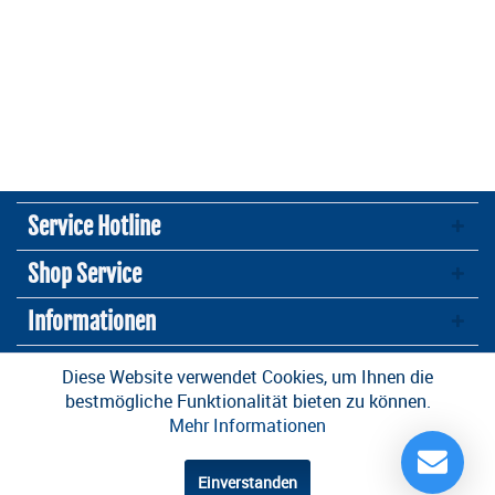
Service Hotline
Shop Service
Informationen
Newsletter
Diese Website verwendet Cookies, um Ihnen die
bestmögliche Funktionalität bieten zu können.
Mehr Informationen
* Alle Preise inkl. gesetzl. Mehrwertsteuer zzgl.
Versandkosten
und ggf.
Nachnahmegebühren, wenn nicht anders beschrieben
Einverstanden
Design und Entwicklung durch die
OneCue GmbH
.