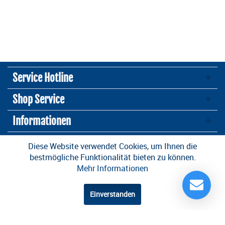
Service Hotline
Shop Service
Informationen
Newsletter
Diese Website verwendet Cookies, um Ihnen die
bestmögliche Funktionalität bieten zu können.
Mehr Informationen
* Alle Preise inkl. gesetzl. Mehrwertsteuer zzgl.
Versandkosten
und ggf.
Nachnahmegebühren, wenn nicht anders beschrieben
Einverstanden
Design und Entwicklung durch die
OneCue GmbH
.