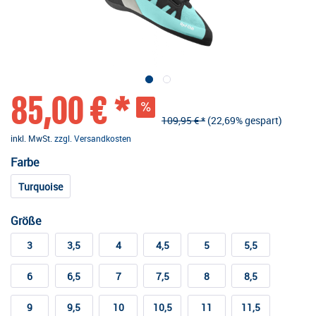
85,00 € *
109,95 € *
(22,69% gespart)
inkl. MwSt.
zzgl. Versandkosten
Farbe
Turquoise
Größe
3
3,5
4
4,5
5
5,5
6
6,5
7
7,5
8
8,5
9
9,5
10
10,5
11
11,5