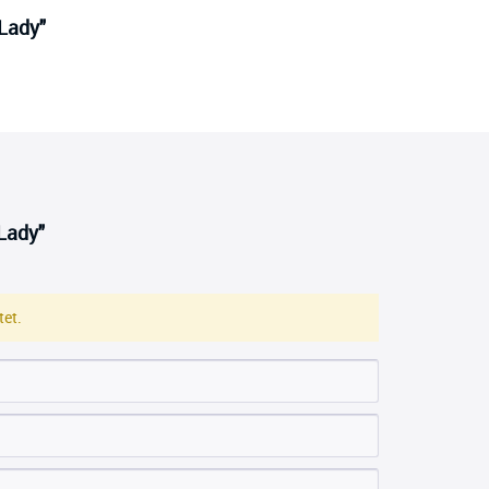
 Lady"
Lady"
et.