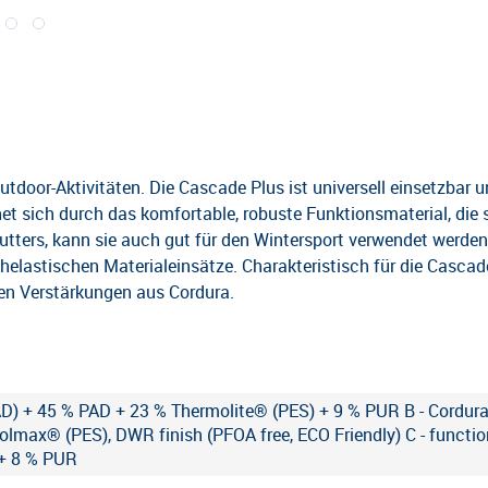
oor-Aktivitäten. Die Cascade Plus ist universell einsetzbar und
net sich durch das komfortable, robuste Funktionsmaterial, die
tters, kann sie auch gut für den Wintersport verwendet werden
ochelastischen Materialeinsätze. Charakteristisch für die Casc
ten Verstärkungen aus Cordura.
AD) + 45 % PAD + 23 % Thermolite® (PES) + 9 % PUR B - Cordu
lmax® (PES), DWR finish (PFOA free, ECO Friendly) C - functio
 + 8 % PUR