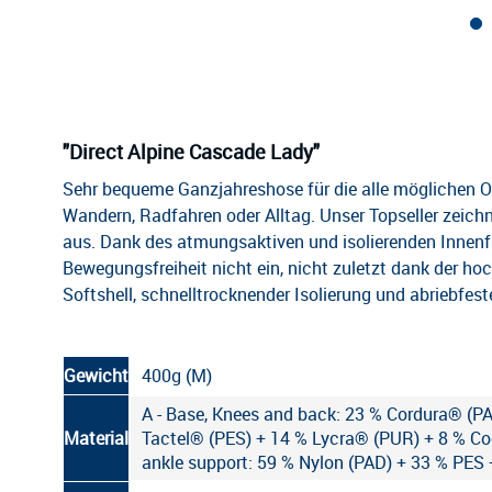
"Direct Alpine Cascade Lady"
Sehr bequeme Ganzjahreshose für die alle möglichen Outd
Wandern, Radfahren oder Alltag. Unser Topseller zeich
aus. Dank des atmungsaktiven und isolierenden Innenfu
Bewegungsfreiheit nicht ein, nicht zuletzt dank der h
Softshell, schnelltrocknender Isolierung und abriebfes
Gewicht
400g (M)
A - Base, Knees and back: 23 % Cordura® (P
Material
Tactel® (PES) + 14 % Lycra® (PUR) + 8 % Coo
ankle support: 59 % Nylon (PAD) + 33 % PES