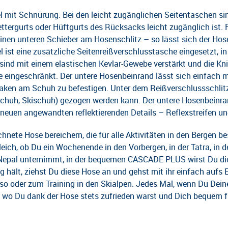
el mit Schnürung. Bei den leicht zugänglichen Seitentaschen s
ttergurts oder Hüftgurts des Rücksacks leicht zugänglich ist. 
einen unteren Schieber am Hosenschlitz – so lässt sich der Hos
st eine zusätzliche Seitenreißverschlusstasche eingesetzt, in 
sind mit einem elastischen Kevlar-Gewebe verstärkt und die Kn
 eingeschränkt. Der untere Hosenbeinrand lässt sich einfach mi
aken am Schuh zu befestigen. Unter dem Reißverschlussschlitz be
huh, Skischuh) gezogen werden kann. Der untere Hosenbeinran
e neuen angewandten reflektierenden Details – Reflexstreifen 
hnete Hose bereichern, die für alle Aktivitäten in den Bergen 
ich, ob Du ein Wochenende in den Vorbergen, in der Tatra, in de
 in Nepal unternimmt, in der bequemen CASCADE PLUS wirst Du 
ug hält, ziehst Du diese Hose an und gehst mit ihr einfach aufs E
so oder zum Training in den Skialpen. Jedes Mal, wenn Du Dei
rn, wo Du dank der Hose stets zufrieden warst und Dich bequem f