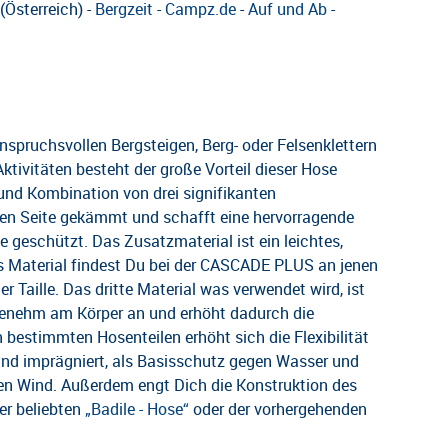
(Österreich) -
Bergzeit
-
Campz.de
-
Auf und Ab
-
spruchsvollen Bergsteigen, Berg- oder Felsenklettern
tivitäten besteht der große Vorteil dieser Hose
 und Kombination von drei signifikanten
inken Seite gekämmt und schafft eine hervorragende
e geschützt. Das Zusatzmaterial ist ein leichtes,
 Material findest Du bei der CASCADE PLUS an jenen
r Taille. Das dritte Material was verwendet wird, ist
ngenehm am Körper an und erhöht dadurch die
 bestimmten Hosenteilen erhöht sich die Flexibilität
ind imprägniert, als Basisschutz gegen Wasser und
gen Wind. Außerdem engt Dich die Konstruktion des
er beliebten
„Badile - Hose“
oder der vorhergehenden