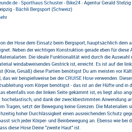
eunde.de
-
Sporthaus Schuster
-
Bike24
- Agentur Gerald Stelzig 
eipzig -
Bächli Bergsport (Schweiz)
ehr
on der Hose dem Einsatz beim Bergsport, hauptsächlich dem an
net. Neben der wichtigen Konstruktion gerade eben für diese Ak
terialarten. Die ideale Funktionalität wird durch die Auswahl
erial windabweisendes Gestrick ist, erreicht. Es ist auf der l
st (Knie, Gesäß) diese Partien benötigst Du am meisten vor Kält
 das wir beispielsweise bei der
CRUISE Hose
verwenden. Dieses
sableitung vom Körper benötigst - das ist an der Hüfte und in de
s ebenfalls von der linken Seite gekämmt ist, es liegt also a
“ ist hochelastisch, und dank der zweckbestimmten Anwendung an
m Tragen, setzt der Bewegung keine Grenzen. Die Materialien s
ichzeitig hoher Durchlässigkeit einen ausreichenden Schutz ge
passt sich jeder Körper- und Beinbewegung an. Ebenso wie bei d
ass diese Hose Deine "zweite Haut" ist.