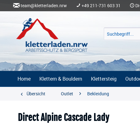
team@kletterladen.nrw
+49 211-731 603 31
Di
Home
Klettern & Bouldern
Klettersteig
Outdo
Übersicht
Outlet
Bekleidung
Direct Alpine Cascade Lady