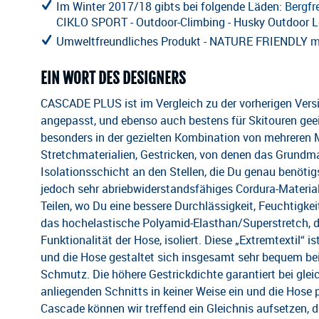
Im Winter 2017/18 gibts bei folgende Läden:
Bergfr
CIKLO SPORT - Outdoor-Climbing - Husky Outdoor L
Umweltfreundliches Produkt - NATURE FRIENDLY
m
EIN WORT DES DESIGNERS
CASCADE PLUS ist im Vergleich zu der vorherigen Versi
angepasst, und ebenso auch bestens für Skitouren geeig
besonders in der gezielten Kombination von mehreren Ma
Stretchmaterialien, Gestricken, von denen das Grundmat
Isolationsschicht an den Stellen, die Du genau benötig
jedoch sehr abriebwiderstandsfähiges Cordura-Material,
Teilen, wo Du eine bessere Durchlässigkeit, Feuchtigkeit
das hochelastische Polyamid-Elasthan/Superstretch, da
Funktionalität der Hose, isoliert. Diese „Extremtextil
und die Hose gestaltet sich insgesamt sehr bequem bei
Schmutz. Die höhere Gestrickdichte garantiert bei gle
anliegenden Schnitts in keiner Weise ein und die Hose 
Cascade können wir treffend ein Gleichnis aufsetzen, d