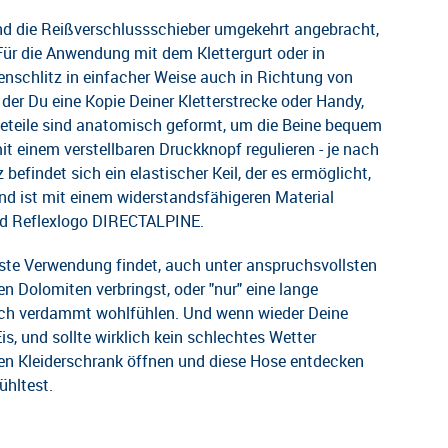
ind die Reißverschlussschieber umgekehrt angebracht,
Für die Anwendung mit dem Klettergurt oder in
enschlitz in einfacher Weise auch in Richtung von
der Du eine Kopie Deiner Kletterstrecke oder Handy,
ieteile sind anatomisch geformt, um die Beine bequem
t einem verstellbaren Druckknopf regulieren - je nach
findet sich ein elastischer Keil, der es ermöglicht,
d ist mit einem widerstandsfähigeren Material
und Reflexlogo DIRECTALPINE.
beste Verwendung findet, auch unter anspruchsvollsten
n Dolomiten verbringst, oder "nur" eine lange
dich verdammt wohlfühlen. Und wenn wieder Deine
is, und sollte wirklich kein schlechtes Wetter
nen Kleiderschrank öffnen und diese Hose entdecken
ühltest.