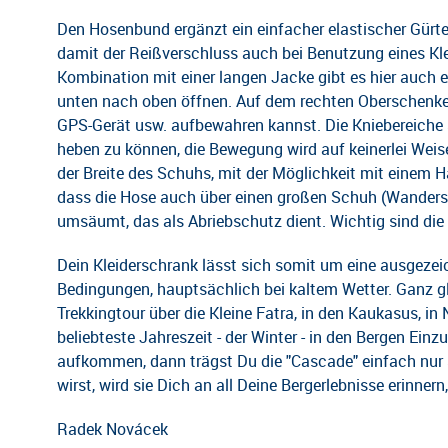
Den Hosenbund ergänzt ein einfacher elastischer Gürt
damit der Reißverschluss auch bei Benutzung eines Kle
Kombination mit einer langen Jacke gibt es hier auch 
unten nach oben öffnen. Auf dem rechten Oberschenkel i
GPS-Gerät usw. aufbewahren kannst. Die Kniebereiche 
heben zu können, die Bewegung wird auf keinerlei Weise
der Breite des Schuhs, mit der Möglichkeit mit einem H
dass die Hose auch über einen großen Schuh (Wandersc
umsäumt, das als Abriebschutz dient. Wichtig sind di
Dein Kleiderschrank lässt sich somit um eine ausgezeic
Bedingungen, hauptsächlich bei kaltem Wetter. Ganz gle
Trekkingtour über die Kleine Fatra, in den Kaukasus,
beliebteste Jahreszeit - der Winter - in den Bergen Einz
aufkommen, dann trägst Du die "Cascade" einfach nur 
wirst, wird sie Dich an all Deine Bergerlebnisse erinne
Radek Novácek