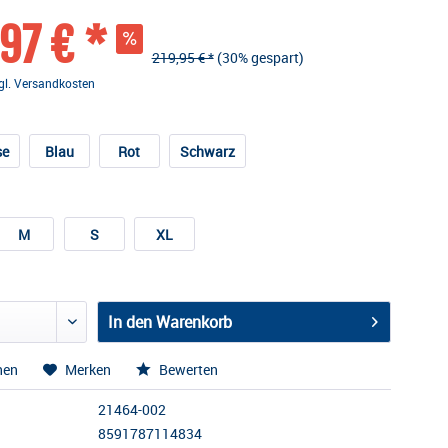
97 € *
219,95 € *
(30% gespart)
gl. Versandkosten
se
Blau
Rot
Schwarz
M
S
XL
In den
Warenkorb
hen
Merken
Bewerten
21464-002
8591787114834