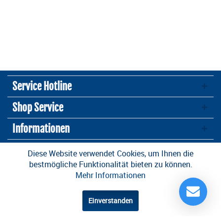
Service Hotline
Shop Service
Informationen
Newsletter
Diese Website verwendet Cookies, um Ihnen die
bestmögliche Funktionalität bieten zu können.
Mehr Informationen
* Alle Preise inkl. gesetzl. Mehrwertsteuer zzgl.
Versandkosten
und ggf.
Nachnahmegebühren, wenn nicht anders beschrieben
Einverstanden
Design und Entwicklung durch die
OneCue GmbH
.