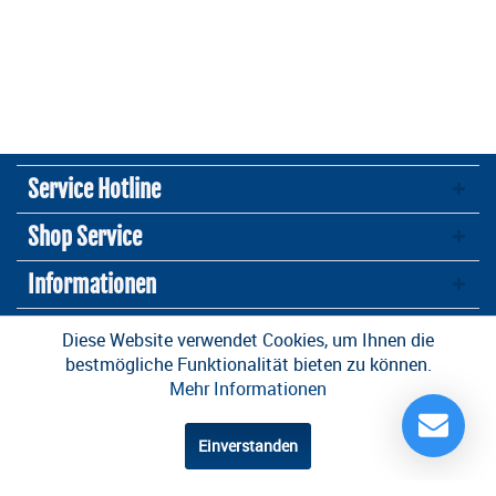
Service Hotline
Shop Service
Informationen
Newsletter
Diese Website verwendet Cookies, um Ihnen die
bestmögliche Funktionalität bieten zu können.
Mehr Informationen
* Alle Preise inkl. gesetzl. Mehrwertsteuer zzgl.
Versandkosten
und ggf.
Nachnahmegebühren, wenn nicht anders beschrieben
Einverstanden
Design und Entwicklung durch die
OneCue GmbH
.