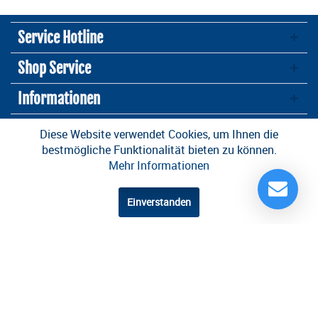
Service Hotline
Shop Service
Informationen
Newsletter
Diese Website verwendet Cookies, um Ihnen die
bestmögliche Funktionalität bieten zu können.
Mehr Informationen
* Alle Preise inkl. gesetzl. Mehrwertsteuer zzgl.
Versandkosten
und ggf.
Nachnahmegebühren, wenn nicht anders beschrieben
Einverstanden
Design und Entwicklung durch die
OneCue GmbH
.