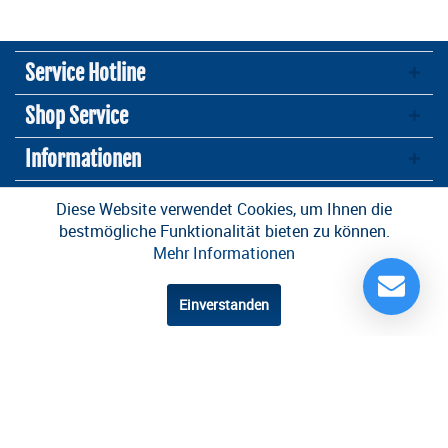
Service Hotline
Shop Service
Informationen
Newsletter
Diese Website verwendet Cookies, um Ihnen die
bestmögliche Funktionalität bieten zu können.
Mehr Informationen
* Alle Preise inkl. gesetzl. Mehrwertsteuer zzgl.
Versandkosten
und ggf.
Nachnahmegebühren, wenn nicht anders beschrieben
Einverstanden
Design und Entwicklung durch die
OneCue GmbH
.