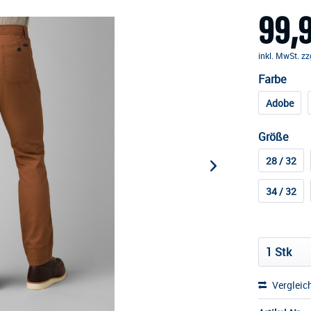
99,9
inkl. MwSt.
zz
Farbe
Adobe
Größe
28 / 32
34 / 32
Vergleic