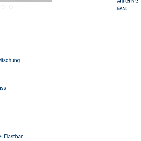
Artikel-Nr.:
EAN:
-Mischung
uss
% Elasthan