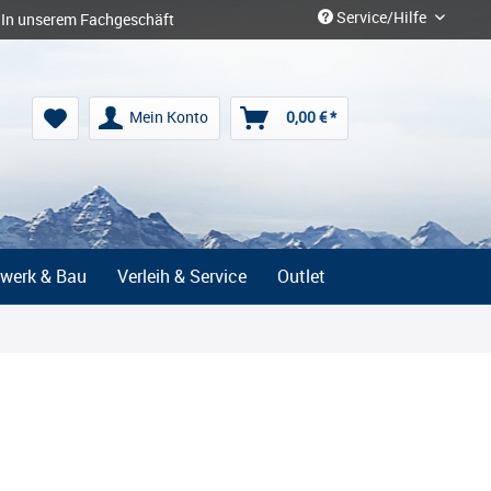
Service/Hilfe
In unserem Fachgeschäft
Mein Konto
0,00 € *
werk & Bau
Verleih & Service
Outlet