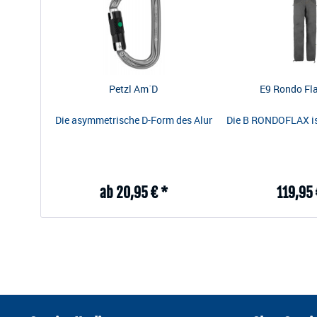
Petzl Am´D
E9 Rondo Fl
Die asymmetrische D-Form des Aluminiumkarabiners Am'D e
Die B RONDOFLAX ist
ab 20,95 € *
119,95 