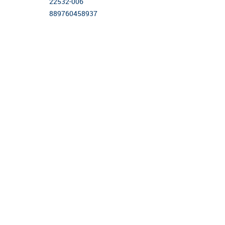
22532-006
889760458937