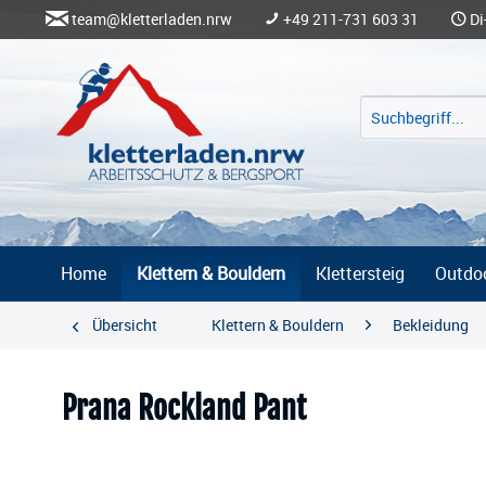
team@kletterladen.nrw
+49 211-731 603 31
Di
Home
Klettern & Bouldern
Klettersteig
Outdo
Übersicht
Klettern & Bouldern
Bekleidung
Prana Rockland Pant