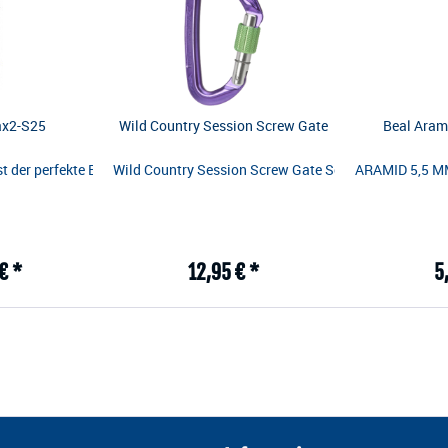
ax2-S25
Wild Country Session Screw Gate
Beal Aram
ignet sich hervorragend zum Einhängen eines Sicherungssystems oder 
 der perfekte Begleiter für milde Sommertage. Durch einen Leinen-Baumw
Wild Country Session Screw Gate Schraubkarabiner Un
ARAMID 5,5 MM 
€ *
12,95 € *
5