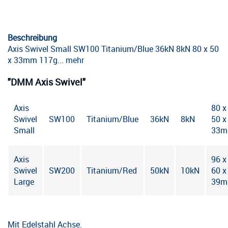
Beschreibung
Axis Swivel Small SW100 Titanium/Blue 36kN 8kN 80 x 50
x 33mm 117g...
mehr
"DMM Axis Swivel"
Axis
80 x
Swivel
SW100
Titanium/Blue
36kN
8kN
50 x
Small
33
Axis
96 x
Swivel
SW200
Titanium/Red
50kN
10kN
60 x
Large
39
Mit Edelstahl Achse.