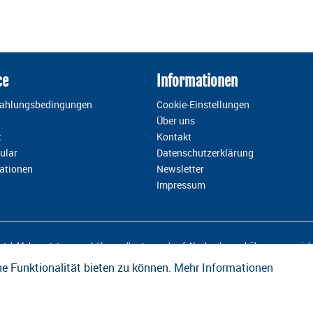
ce
Informationen
Zahlungsbedingungen
Cookie-Einstellungen
Über uns
t
Kontakt
ular
Datenschutzerklärung
ationen
Newsletter
Impressum
esetzl. Mehrwertsteuer zzgl.
Versandkosten
und ggf. Nachnahmegebühren, wenn nicht
e Funktionalität bieten zu können.
Mehr Informationen
Design und Entwicklung durch die
OneCue GmbH
.