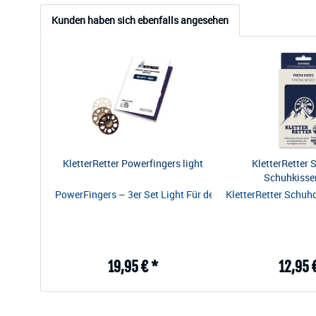
Kunden haben sich ebenfalls angesehen
KletterRetter Powerfingers light
KletterRetter 
Schuhkisse
PowerFingers – 3er Set Light Für den Einstieg ins Antagonist
KletterRetter Schuh
19,95 € *
12,95 