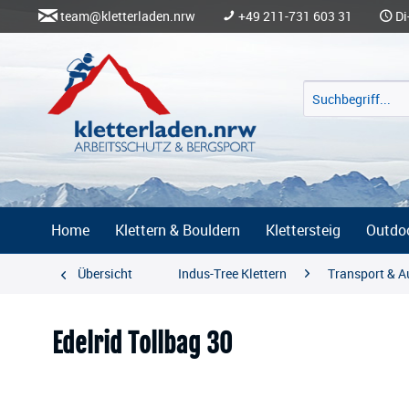
team@kletterladen.nrw
+49 211-731 603 31
Di
Home
Klettern & Bouldern
Klettersteig
Outdo
Übersicht
Indus-Tree Klettern
Transport & 
Edelrid Tollbag 30