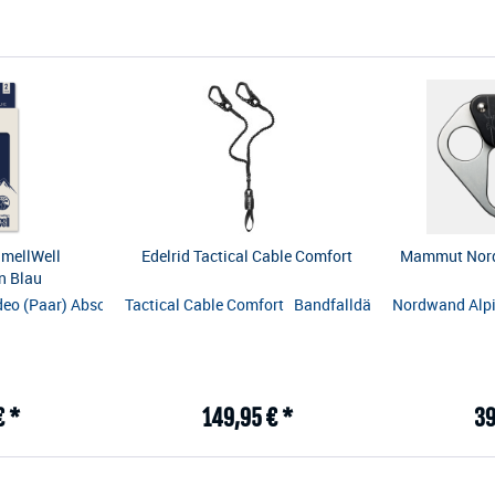
SmellWell
Edelrid Tactical Cable Comfort
Mammut Nord
n Blau
en-Training Leichter bis mittlerer Widerstand für kontrolliertes Training
deo (Paar) Absorbiert Feuchtigkeit & neutralisiert Gerüche Enthält Mos
Tactical Cable Comfort Bandfalldämpfer nach EN 958:
Nordwand Alpin
€ *
149,95 € *
39