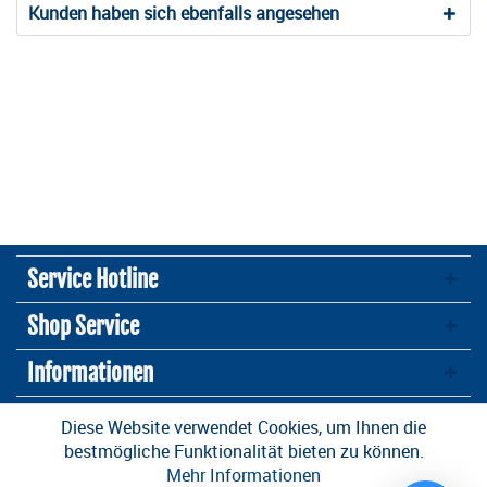
Kunden haben sich ebenfalls angesehen
Service Hotline
Shop Service
Informationen
Newsletter
Diese Website verwendet Cookies, um Ihnen die
bestmögliche Funktionalität bieten zu können.
Mehr Informationen
* Alle Preise inkl. gesetzl. Mehrwertsteuer zzgl.
Versandkosten
und ggf.