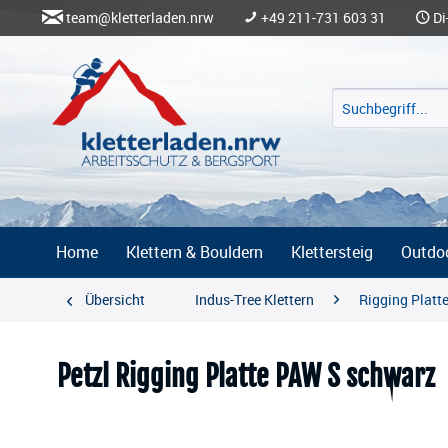
team@kletterladen.nrw
+49 211-731 603 31
Di
Home
Klettern & Bouldern
Klettersteig
Outdo
Übersicht
Indus-Tree Klettern
Rigging Platt
Petzl Rigging Platte PAW S schwarz