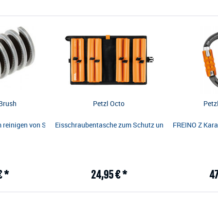
Brush
Petzl Octo
Petz
ane im Comp-Stil mit genügend Kraft für alle Disziplinen. Beschreibung:
 reinigen von Seilen. Passt sich utnerschiedlichen Seildurchmessern an
Eisschraubentasche zum Schutz und für den Transport
FREINO Z Karab
€ *
24,95 € *
47