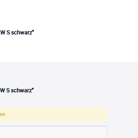
PAW S schwarz"
AW S schwarz"
et.