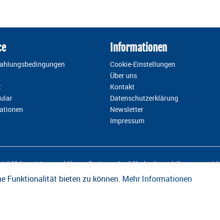
ce
Informationen
Zahlungsbedingungen
Cookie-Einstellungen
Über uns
t
Kontakt
ular
Datenschutzerklärung
ationen
Newsletter
Impressum
esetzl. Mehrwertsteuer zzgl.
Versandkosten
und ggf. Nachnahmegebühren, wenn nicht
e Funktionalität bieten zu können.
Mehr Informationen
Design und Entwicklung durch die
OneCue GmbH
.