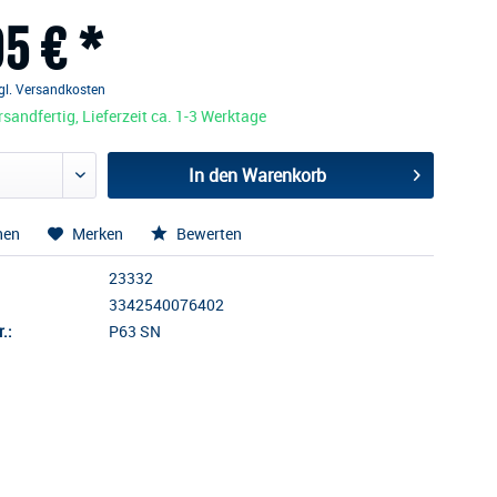
5 € *
gl. Versandkosten
sandfertig, Lieferzeit ca. 1-3 Werktage
In den
Warenkorb
hen
Merken
Bewerten
23332
3342540076402
.:
P63 SN