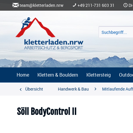
team@kletterladen.nrw
+49 211-731 603 31
Di
Home
Klettern & Bouldern
Klettersteig
Outdo
Übersicht
Handwerk & Bau
Mitlaufende Auf
Söll BodyControl II