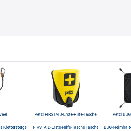
Vael
Petzl FIRSTAID-Erste-Hilfe-Tasche
Petzl BU
ertem Falldämpfer Das doppelte ABSORBICA-Y 80-Verbindungsmittel mit 
 Klettersteigset mit integriertem Drehwirbel, elastischen Armen, komp
FIRSTAID-Erste-Hilfe-Tasche Tasche für ein Erste-Hilf
BUG-Helmhalte