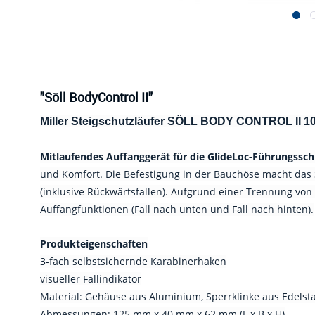
"Söll BodyControl II"
Miller Steigschutzläufer SÖLL BODY CONTROL II 10
Mitlaufendes Auffanggerät für die GlideLoc-Führungssch
und Komfort. Die Befestigung in der Bauchöse macht das St
(inklusive Rückwärtsfallen). Aufgrund einer Trennung von
Auffangfunktionen (Fall nach unten und Fall nach hinten).
Produkteigenschaften
3-fach selbstsichernde Karabinerhaken
visueller Fallindikator
Material: Gehäuse aus Aluminium, Sperrklinke aus Edelsta
Abmessungen: 125 mm x 40 mm x 62 mm (L x B x H)