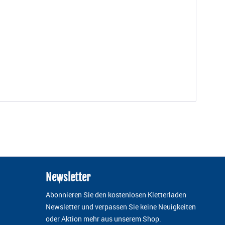
o 13mm Color: black Customisable Marked with individual serial numb
 einziges Gerät am Markt die Standards EN 353-2, EN 12841-A, RfU 11.07
ilklemmen werden aus hochwertigstem Aluminium gefertigt und haben e
Newsletter
Abonnieren Sie den kostenlosen Kletterladen
Newsletter und verpassen Sie keine Neuigkeiten
oder Aktion mehr aus unserem Shop.