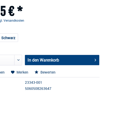
5 € *
gl. Versandkosten
Schwarz
In den
Warenkorb
hen
Merken
Bewerten
23343-001
5060508263647