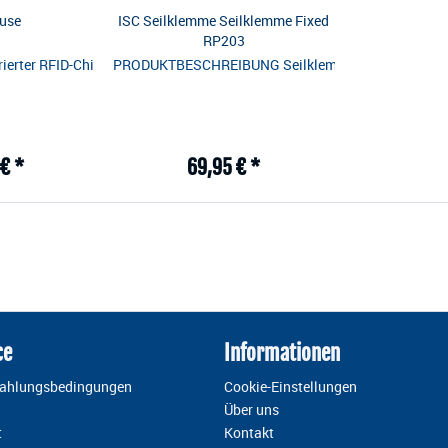
Fuse
ISC Seilklemme Seilklemme Fixed
RP203
Weight: 170g Compliance: EN353-2 and EN358 Rope Diameter: 10.5mm t
erter RFID-Chip für eine vereinfachte Einsatzdokumentation Erfüllt als
PRODUKTBESCHREIBUNG Seilklemme RP203 Fixed ISC Se
€ *
69,95 € *
ce
Informationen
Zahlungsbedingungen
Cookie-Einstellungen
Über uns
t
Kontakt