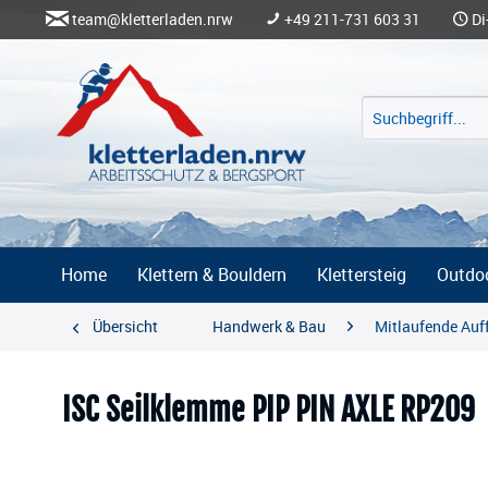
team@kletterladen.nrw
+49 211-731 603 31
Di
Home
Klettern & Bouldern
Klettersteig
Outdo
Übersicht
Handwerk & Bau
Mitlaufende Auf
ISC Seilklemme PIP PIN AXLE RP209