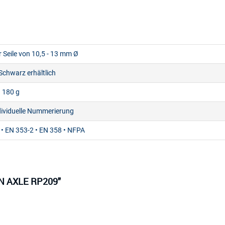
r Seile von 10,5 - 13 mm Ø
 Schwarz erhältlich
. 180 g
dividuelle Nummerierung
 • EN 353-2 • EN 358 • NFPA
IN AXLE RP209"