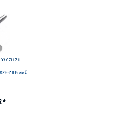
03 SZH-Z II
 Endpunkt Zwischenpunkt Anschlagpunkte für Absturzsicherungen Anschl
H-Z II Freie Überfahrbarkeit von variablen Eckwinkeln in Edelstahlseil
€ *