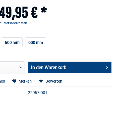
49,95 € *
gl. Versandkosten
500 mm
600 mm
In den
Warenkorb
hen
Merken
Bewerten
22957-001