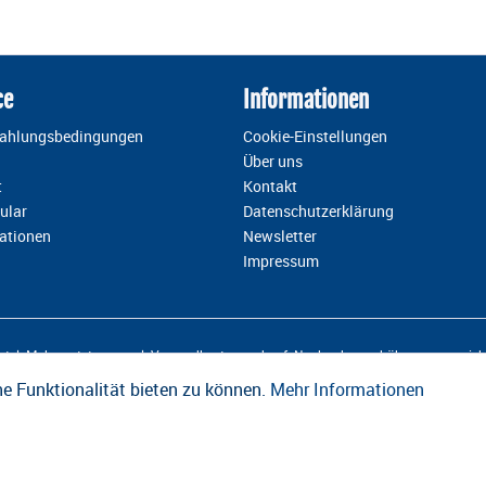
ce
Informationen
Zahlungsbedingungen
Cookie-Einstellungen
Über uns
t
Kontakt
ular
Datenschutzerklärung
ationen
Newsletter
Impressum
esetzl. Mehrwertsteuer zzgl.
Versandkosten
und ggf. Nachnahmegebühren, wenn nicht
e Funktionalität bieten zu können.
Mehr Informationen
Design und Entwicklung durch die
OneCue GmbH
.