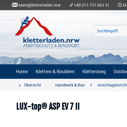
team@kletterladen.nrw
+49 211-731 603 31
Di
Home
Klettern & Bouldern
Klettersteig
Outdo
Übersicht
Handwerk & Bau
Anschlageinrich
LUX-top® ASP EV 7 II