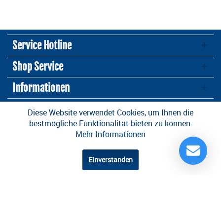
Service Hotline
Shop Service
Informationen
Newsletter
Diese Website verwendet Cookies, um Ihnen die
bestmögliche Funktionalität bieten zu können.
Mehr Informationen
* Alle Preise inkl. gesetzl. Mehrwertsteuer zzgl.
Versandkosten
und ggf.
Nachnahmegebühren, wenn nicht anders beschrieben
Einverstanden
Design und Entwicklung durch die
OneCue GmbH
.